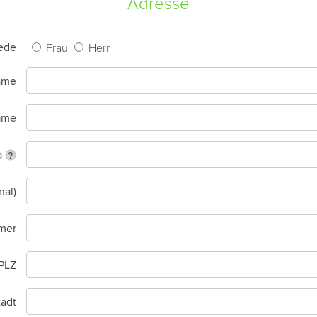
Adresse
ede
Frau
Herr
ame
ame
a
nal)
mer
PLZ
tadt